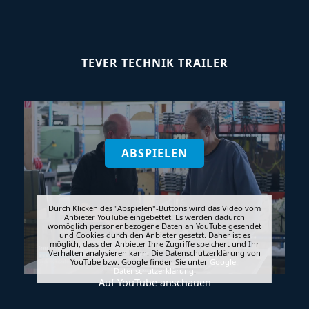
TEVER TECHNIK TRAILER
ABSPIELEN
Durch Klicken des "Abspielen"-Buttons wird das Video vom
Anbieter YouTube eingebettet. Es werden dadurch
womöglich personenbezogene Daten an YouTube gesendet
und Cookies durch den Anbieter gesetzt. Daher ist es
möglich, dass der Anbieter Ihre Zugriffe speichert und Ihr
Verhalten analysieren kann. Die Datenschutzerklärung von
YouTube bzw. Google finden Sie unter
Google-
Datenschutzerklärung
.
Auf
YouTube
anschauen